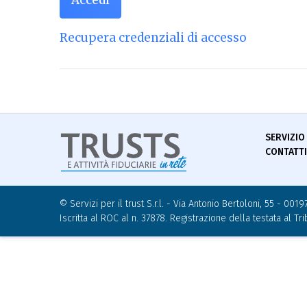
Accedi
Recupera credenziali di accesso
SERVIZIO
CONTATTI
© Servizi per il trust S.r.l. - Via Antonio Bertoloni, 55 - 0
Iscritta al ROC al n. 37878. Registrazione della testata al T