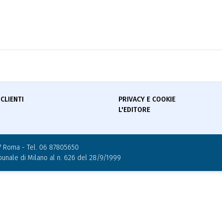
 CLIENTI
PRIVACY E COOKIE
L'EDITORE
0197 Roma - Tel. 06 87805650
ribunale di Milano al n. 626 del 28/9/1999