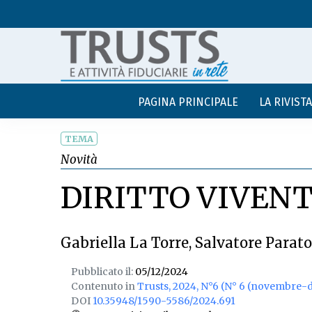
PAGINA PRINCIPALE
LA RIVISTA
TEMA
Novità
DIRITTO VIVENT
Gabriella La Torre
,
Salvatore Parato
Pubblicato il:
05/12/2024
Contenuto in
Trusts, 2024, N°6 (N° 6 (novembre-
DOI
10.35948/1590-5586/2024.691