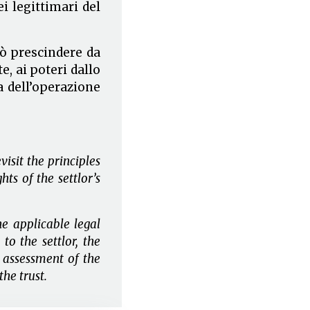
ei legittimari del
uò prescindere da
, ai poteri dallo
a dell’operazione
isit the principles
ts of the settlor’s
e applicable legal
to the settlor, the
e assessment of the
he trust.